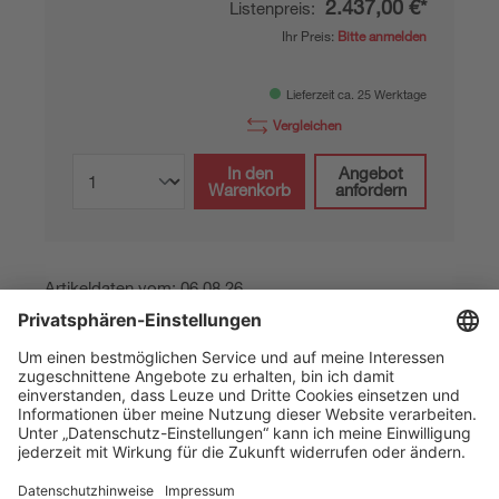
2.437,00 €*
Listenpreis:
Ihr Preis:
Bitte anmelden
Lieferzeit ca. 25 Werktage
Vergleichen
In den
Angebot
Warenkorb
anfordern
Artikeldaten vom: 06.08.26
The Sensor People
Quick Links