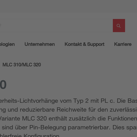
logien
Unternehmen
Kontakt & Support
Karriere
MLC 310/MLC 320
0
rheits-Lichtvorhänge vom Typ 2 mit PL c. Die Bas
ng und reduzierbare Reichweite für den zuverläss
ariante MLC 320 enthält zusätzlich die Funktione
 sind über Pin-Belegung parametrierbar. Dies spar
lerfreie Konfiguration.