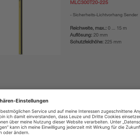
MLC300T20-225
Sicherheits-Lichtvorhang Sender
Reichweite, max.:
0 ... 15 m
Auflösung:
20 mm
Schutzfeldhöhe:
225 mm
ionsprodukt
MLC310R20-300