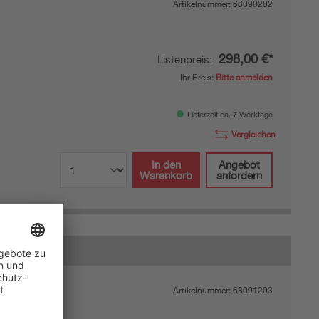
Artikelnummer:
68090202
298,00 €*
Listenpreis:
Ihr Preis:
Bitte anmelden
Lieferzeit ca. 7 Werktage
Vergleichen
In den
Angebot
Warenkorb
anfordern
Artikelnummer:
68091203