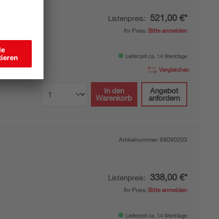
ger
521,00 €*
Listenpreis:
Ihr Preis:
Bitte anmelden
Lieferzeit ca. 14 Werktage
Vergleichen
In den
Angebot
Warenkorb
anfordern
Artikelnummer:
68090203
338,00 €*
Listenpreis:
Ihr Preis:
Bitte anmelden
Lieferzeit ca. 14 Werktage