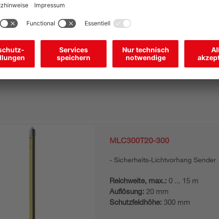
Sicherheits-Lichtvorhang Empfän
Auflösung:
20 mm
Schutzfeldhöhe:
300 mm
MLC300T20-300
Sicherheits-Lichtvorhang Sender
Reichweite, max.:
0 ... 15 m
Auflösung:
20 mm
Schutzfeldhöhe:
300 mm