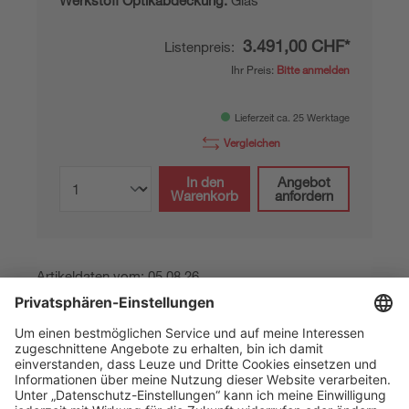
Werkstoff Optikabdeckung:
Glas
3.491,00 CHF*
Listenpreis:
Ihr Preis:
Bitte anmelden
Lieferzeit ca. 25 Werktage
Vergleichen
In den
Angebot
Warenkorb
anfordern
Artikeldaten vom: 05.08.26
The Sensor People