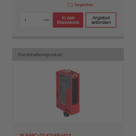
Vergleichen
In den
Angebot
Warenkorb
anfordern
Kombinationsprodukt
SLE46C-70.K2/4P-M12