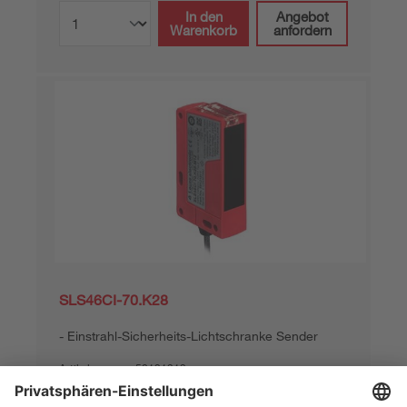
In den
Angebot
Warenkorb
anfordern
SLS46CI-70.K28
Einstrahl-Sicherheits-Lichtschranke Sender
Artikelnummer:
50121912
Reichweite, max.:
5 ... 70 m