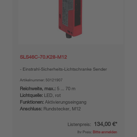
SLS46C-70.K28-M12
Einstrahl-Sicherheits-Lichtschranke Sender
Artikelnummer:
50121907
Reichweite, max.:
5 ... 70 m
Lichtquelle:
LED, rot
Funktionen:
Aktivierungseingang
Anschluss:
Rundstecker, M12
134,00 €*
Listenpreis:
Ihr Preis:
Bitte anmelden