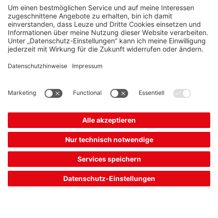
Lichtquelle:
LED, infrarot
Funktionen:
Aktivierungseingang
Anschluss:
Leitung
141,00 €*
Listenpreis:
Ihr Preis:
Bitte anmelden
Sofort verfügbar
Vergleichen
In den
Angebot
Warenkorb
anfordern
Kombinationsprodukt