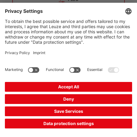
Lista de resultados: 13 productos
encontrados
1
2
MSI 430-03