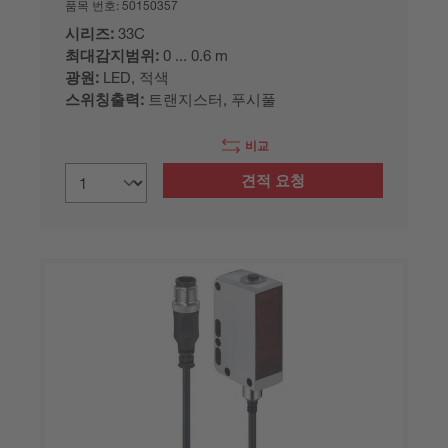
품목 번호:
50150357
시리즈:
33C
최대감지범위:
0 ... 0.6 m
광원:
LED, 적색
스위칭출력:
트랜지스터, 푸시풀
비교
견적 요청