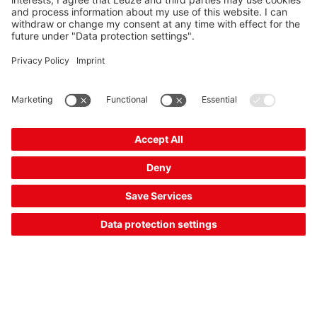
HT53C.VXL/LG-M8
배경 억제 확산 센서
품목 번호:
50148174
시리즈:
53C
최대감지범위:
0.01 ... 0.08 m
광원:
LED, 적색
스위칭출력:
트랜지스터, 푸시풀
비교
견적 요청