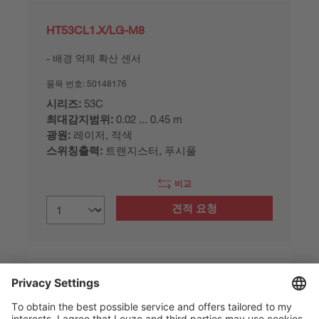
HT53CL1.X/LG-M8
배경 억제 확산 센서
품목 번호:
50148176
시리즈:
53C
최대감지범위:
0.02 ... 0.45 m
광원:
레이저, 적색
스위칭출력:
트랜지스터, 푸시풀
비교
견적 요청