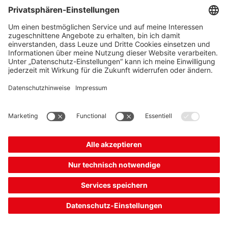
ERS200-M4C3-M20-HLR
Interrupteur d'arrêt d'urgence à câble
Numéro d’article :
63000502
Attribution des contacts:
2NF + 1NO
Directions de commande:
Dans l'axe
longitudinal
Organes de commande, longueur du câble:
24
m
Force d'extraction, organe de commande
déverrouillé:
83 N
109,00 CHF*
Prix catalogue:
Votre prix:
Se connecter
Disponible immédiatement