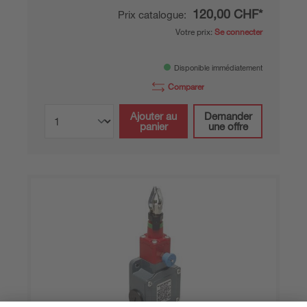
120,00 CHF*
Prix catalogue:
Votre prix:
Se connecter
Disponible immédiatement
Comparer
Ajouter au
Demander
panier
une offre