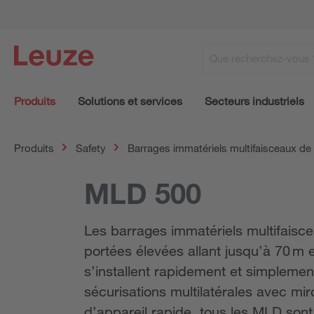
Produits
Solutions et services
Secteurs industriels
Produits
Safety
Barrages immatériels multifaisceaux de 
MLD 500
Les barrages immatériels multifaisc
portées élevées allant jusqu’à 70 m e
s’installent rapidement et simplement
sécurisations multilatérales avec mi
d’appareil rapide, tous les MLD sont