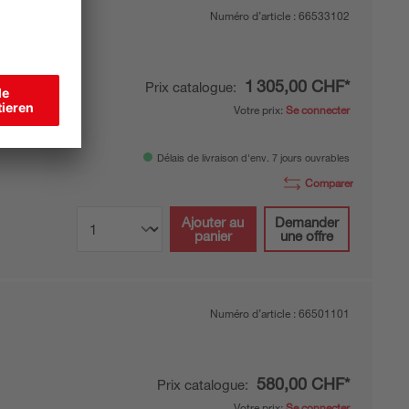
Numéro d’article :
66533102
1 305,00 CHF*
Prix catalogue:
Votre prix:
Se connecter
ique
Délais de livraison d'env. 7 jours ouvrables
Comparer
Ajouter au
Demander
panier
une offre
Numéro d’article :
66501101
580,00 CHF*
Prix catalogue:
Votre prix:
Se connecter