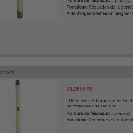
Nombre de faisceaux:
2 pièce(s)
Fonctions:
Réduction de la porté
Aideàl'alignement laser intégrée:
combiné
MLD510-R3
Récepteur de barrage immatériel
multifaisceaux de sécurité
Nombre de faisceaux:
3 pièce(s)
Fonctions:
Redémarrage automat