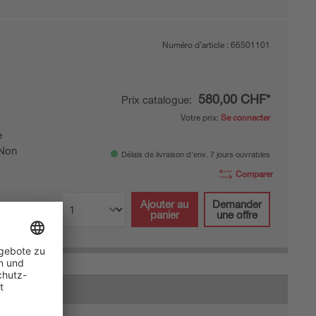
Numéro d’article :
66501101
580,00 CHF*
Prix catalogue:
Votre prix:
Se connecter
e
Non
Délais de livraison d'env. 7 jours ouvrables
Comparer
Ajouter au
Demander
panier
une offre