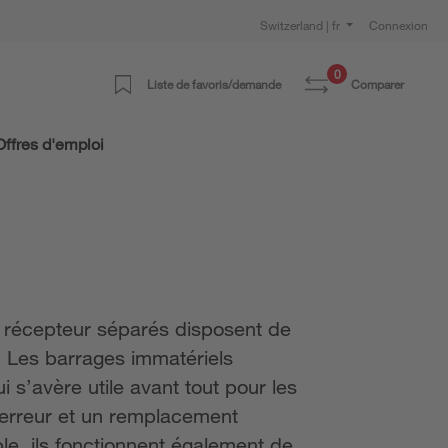
Switzerland | fr
Connexion
0
Liste de favoris/demande
Comparer
Offres d'emploi
t récepteur séparés disposent de
x. Les barrages immatériels
i s’avère utile avant tout pour les
s erreur et un remplacement
le, ils fonctionnent également de