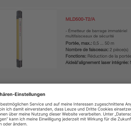
MLD500-T2/A
Émetteur de barrage immatériel
multifaisceaux de sécurité
Portée, max.:
0,5 ... 50 m
Nombre de faisceaux:
2 pièce(s)
Fonctions:
Réduction de la porté
Aideàl'alignement laser intégrée:
combiné