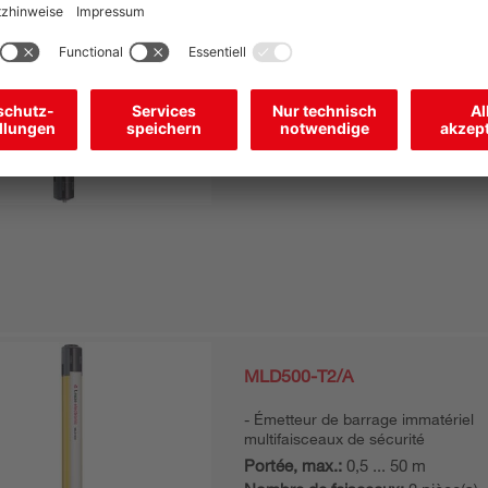
MLD510-R2E/A
Récepteur de barrage immatériel
multifaisceaux de sécurité
Nombre de faisceaux:
2 pièce(s)
Fonctions:
Redémarrage automat
MLD500-T2/A
Émetteur de barrage immatériel
multifaisceaux de sécurité
Portée, max.:
0,5 ... 50 m