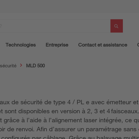
Technologies
Entreprise
Contact et assistance
sécurité
MLD 500
eaux de sécurité de type 4 / PL e avec émetteur e
t sont disponibles en version à 2, 3 et 4 faisceau
 grâce à l’aide à l’alignement laser intégrée, ce qu
roir de renvoi. Afin d’assurer un paramétrage san
 configurés par câblage. Grâce au balayage multip