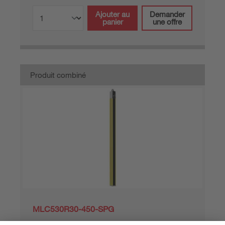
Ajouter au
Demander
panier
une offre
Produit combiné
MLC530R30-450-SPG