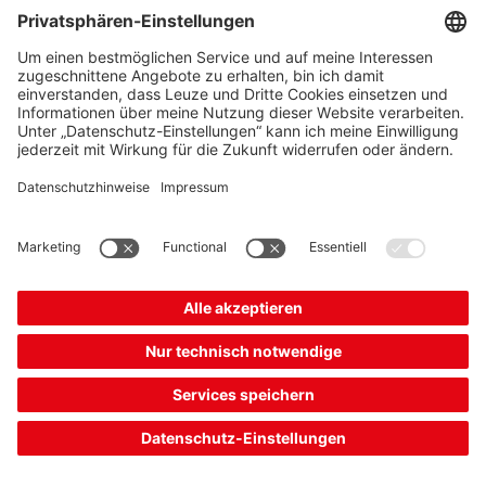
Récepteur de barrière immatérielle de sécurité
Numéro d’article :
68009304
Résolution:
30 mm
Hauteur du champ de protection:
450 mm
Modèle:
Smart Process Gating
2 278,00 CHF*
Prix catalogue:
Votre prix:
Se connecter
Délais de livraison d'env. 7 jours ouvrables
Comparer
Ajouter au
Demander
panier
une offre