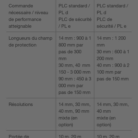
Commande
PLC standard /
PLC standard /
nécessaire / niveau
PL d
PL d
de performance
PLC de sécurité
PLC de
atteignable
/ PL e
sécurité / PL e
Longueurs du champ
14 mm : 900 à 1
14 mm : 1 200
de protection
800 mm par
mm
pas de 300
30 mm : 600 à 1
mm
200 mm
30 mm, 40 mm
40 mm : 900 à 2
150 - 3 000 mm
100 mm par
90 mm : 450 à 3
pas de 150 mm
000 mm par
pas de 150 mm
Résolutions
14 mm, 30 mm,
14 mm, 30 mm,
40 mm, 90 mm
40 mm
mixte (en
mixte (en
option)
option)
Portée de
10 m, 20 m
10 m, 20 m