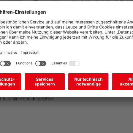
sas avec leurs champs de prot
marchandise sort. La taille de 
volume possible de marchandis
l’évacuation, la barrière imma
sas. Ce n’est que si aucune m
système déclenche à nouveau le
suivante peut être évacuée. La
installation grâce à un
ents de chargements
taille ainsi que de palettes