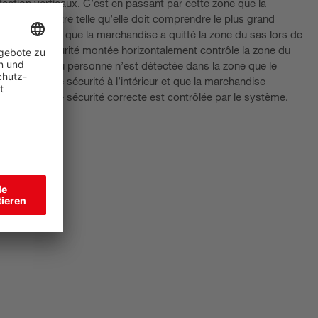
ection verticaux. C’est en passant par cette zone que la
la zone doit être telle qu’elle doit comprendre le plus grand
es. Une fois que la marchandise a quitté la zone du sas lors de
térielle de sécurité montée horizontalement contrôle la zone du
archandise ou personne n’est détectée dans la zone que le
 capteur de sécurité à l’intérieur et que la marchandise
 séquence de sécurité correcte est contrôlée par le système.