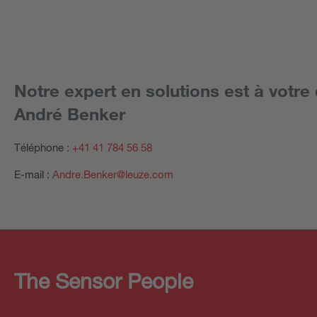
Notre expert en solutions est à votre 
André Benker
Téléphone :
+41 41 784 56 58
E-mail :
Andre.Benker@leuze.com
The Sensor People