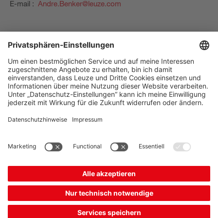
E-mail :
Andre.Benker@leuze.com
The Sensor People
Quick links
Lettre d'information
Suivez-nous
Contact
* Sauf indication contraire,
Protection des données
tous les prix s’entendent
Paramètres des cookies