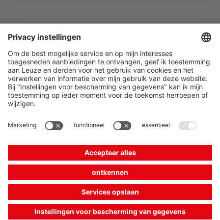
The Sensor People
Quick links
Newsletter
Folgen Sie uns
Kontakt
* Alle Preise exkl. gesetzl.
Datenschutz
Mehrwertsteuer zzgl.
Cookie Einstellungen
Versandkosten, wenn nicht
Impressum
B2B
AGB
anders angegeben.
CE