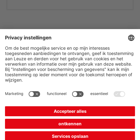
The Sensor People
Quick links
Newsletter
Folgen Sie uns
Kontakt
* Alle Preise exkl. gesetzl.
Datenschutz
Mehrwertsteuer zzgl.
Cookie Einstellungen
Versandkosten, wenn nicht
Impressum
B2B
AGB