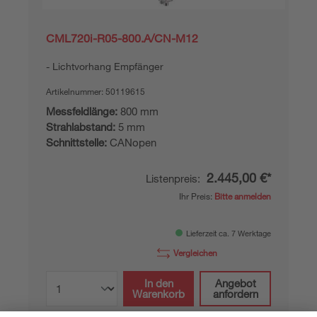
CML720i-R05-800.A/CN-M12
Lichtvorhang Empfänger
Artikelnummer:
50119615
Messfeldlänge:
800 mm
Strahlabstand:
5 mm
Schnittstelle:
CANopen
2.445,00 €*
Listenpreis:
Ihr Preis:
Bitte anmelden
Lieferzeit ca. 7 Werktage
Vergleichen
In den
Angebot
Warenkorb
anfordern