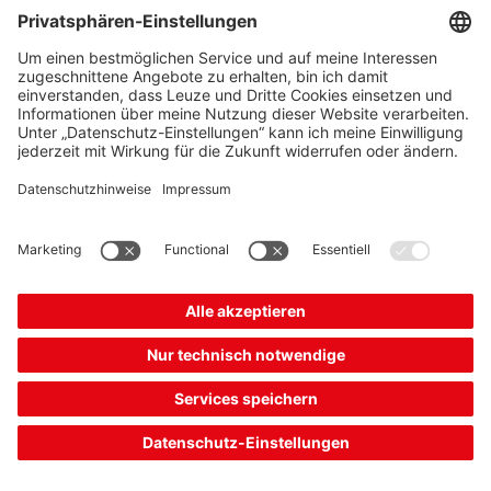
Weitere einblenden
(5)
Kombinationsprodukt
CML720i-T05-880.A-M12
Lichtvorhang Sender