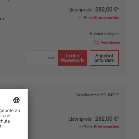
282,00 €*
Listenpreis:
Ihr Preis:
Bitte anmelden
mm
Sofort verfügbar
Vergleichen
In den
Angebot
Warenkorb
anfordern
Artikelnummer:
50154992
ndung
282,00 €*
Listenpreis:
Ihr Preis:
Bitte anmelden
mm