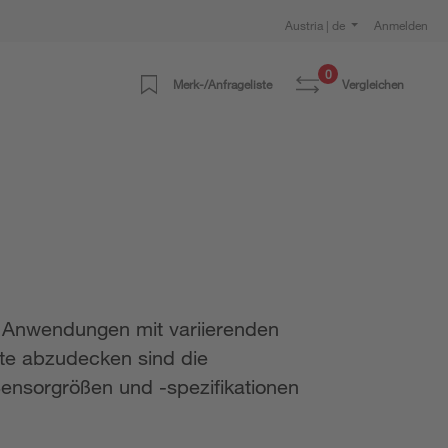
Austria | de
Anmelden
0
Merk-/Anfrageliste
Vergleichen
n Anwendungen mit variierenden
te abzudecken sind die
Sensorgrößen und -spezifikationen