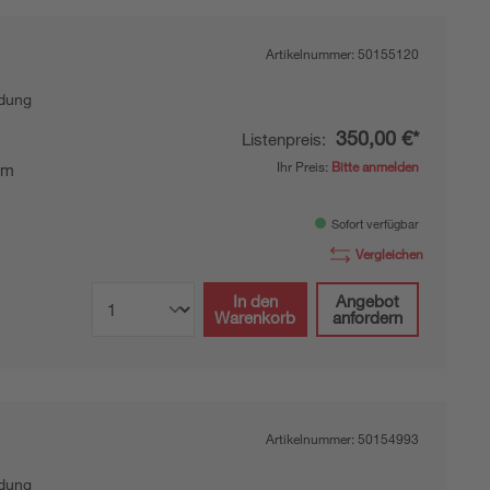
Artikelnummer:
50155120
ndung
350,00 €*
Listenpreis:
Ihr Preis:
Bitte anmelden
mm
Sofort verfügbar
Vergleichen
In den
Angebot
Warenkorb
anfordern
Artikelnummer:
50154993
ndung