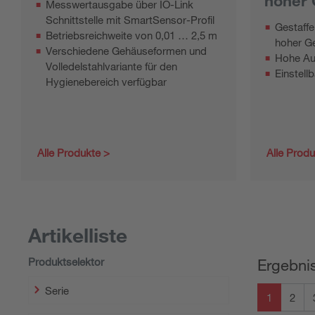
hoher 
Messwertausgabe über IO-Link
Schnittstelle mit SmartSensor-Profil
Gestaffe
Betriebsreichweite von 0,01 … 2,5 m
hoher Ge
Verschiedene Gehäuseformen und
Hohe Au
Volledelstahlvariante für den
Einstell
Hygienebereich verfügbar
Alle Produkte
Alle Prod
Artikelliste
Produktselektor
Ergebnis
Serie
1
2