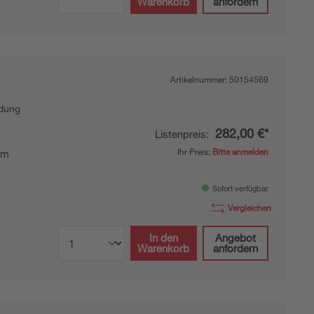
Warenkorb
anfordern
Artikelnummer:
50154569
ndung
282,00 €*
Listenpreis:
Ihr Preis:
Bitte anmelden
mm
Sofort verfügbar
Vergleichen
In den
Angebot
Warenkorb
anfordern