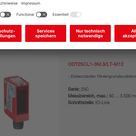
ODT25CL1-3M.3/LT-M12
Distanztaster Hintergrundausble
Serie:
25C
Messbereich, max.:
50 ... 3.500 
Schnittstelle:
IO-Link