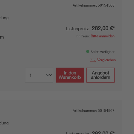
Artikelnummer:
50154568
ndung
282,00 €*
Listenpreis:
Ihr Preis:
Bitte anmelden
mm
Sofort verfügbar
Vergleichen
In den
Angebot
Warenkorb
anfordern
Artikelnummer:
50154567
ndung
282,00 €*
Listenpreis: