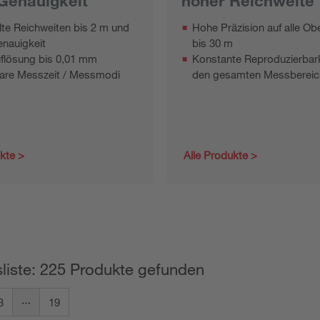
Genauigkeit
hoher Reichweite
lte Reichweiten bis 2 m und
Hohe Präzision auf alle Ob
nauigkeit
bis 30 m
flösung bis 0,01 mm
Konstante Reproduzierbark
bare Messzeit / Messmodi
den gesamten Messbereic
ukte
Alle Produkte
liste: 225 Produkte gefunden
3
19