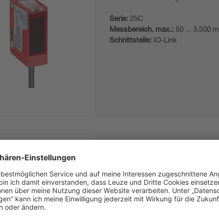
Serie:
25C
Messbereich, max.:
50 ... 3.500 
Schnittstelle:
IO-Link
ODT25CL1-3M.3/LT-200-M12
Distanztaster Hintergrundausble
Serie:
25C
Messbereich, max.:
50 ... 3.500 
Schnittstelle:
IO-Link