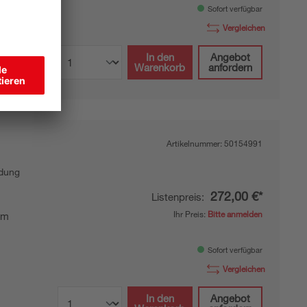
Sofort verfügbar
Vergleichen
In den
Angebot
Warenkorb
anfordern
Artikelnummer:
50154991
ndung
272,00 €*
Listenpreis:
Ihr Preis:
Bitte anmelden
mm
Sofort verfügbar
Vergleichen
In den
Angebot