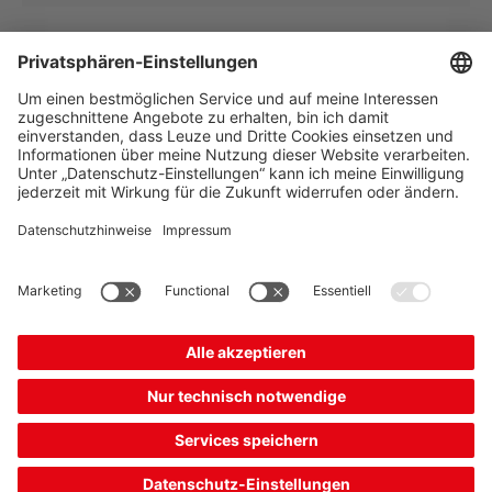
The Sensor People
Quick Links
Newsletter
Folgen Sie uns
Kontakt
* Alle Preise exkl. gesetzl.
Datenschutz
Mehrwertsteuer zzgl.
Cookie Einstellungen
Versandkosten, wenn nicht
Impressum
B2B
AGB
anders angegeben.
CE