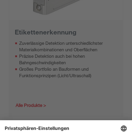
Etikettenerkennung
Zuverlässige Detektion unterschiedlichster
Materialkombinationen und Oberflächen
Präzise Detektion auch bei hohen
Bahngeschwindigkeiten
Großes Portfolio an Bauformen und
Funktionsprinzipen (Licht/Ultraschall)
Alle Produkte