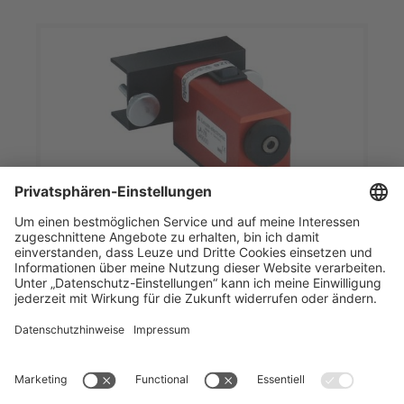
LA-78
Ausrichthilfe
Artikelnummer:
549000
Lichtquelle:
Laser
Geeignet für:
Einstrahl-Sicherheits-
Lichtschranken SLS 78/R
Art der Befestigung:
schraubbar