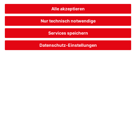
400,00 €*
Listenpreis:
Ihr Preis:
Bitte anmelden
Sofort verfügbar
Vergleichen
In den
Angebot
Warenkorb
anfordern
1
2
Artikeldaten vom: 06.08.26
The Sensor People