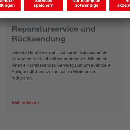
Reparaturservice und
Rücksendung
Defekte Geräte werden in unserem Servicecenter
kompetent und schnell instandgesetzt. Wir bieten
Ihnen ein umfassendes Servicepaket um eventuelle
Anlagenstillstandszeiten auf ein Minimum zu
reduzieren.
Mehr erfahren