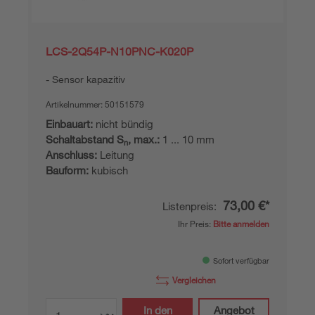
LCS-2Q54P-N10PNC-K020P
Sensor kapazitiv
Artikelnummer:
50151579
Einbauart:
nicht bündig
Schaltabstand S
, max.:
1 ... 10 mm
n
Anschluss:
Leitung
Bauform:
kubisch
73,00 €*
Listenpreis:
Ihr Preis:
Bitte anmelden
Sofort verfügbar
Vergleichen
In den
Angebot