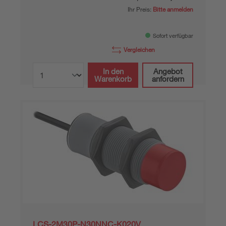
Ihr Preis:
Bitte anmelden
Sofort verfügbar
Vergleichen
In den
Angebot
Warenkorb
anfordern
LCS-2M30P-N30NNC-K020V