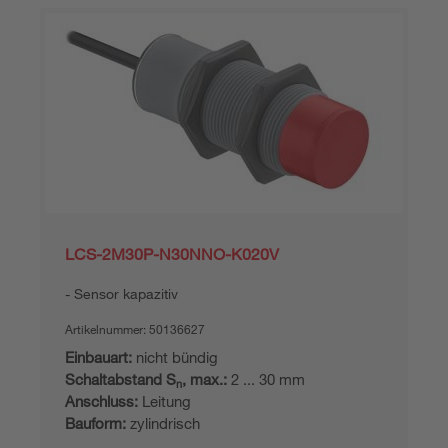
LCS-2M30P-N30NNO-K020V
Sensor kapazitiv
Artikelnummer:
50136627
Einbauart:
nicht bündig
Schaltabstand S
, max.:
2 ... 30 mm
n
Anschluss:
Leitung
Bauform:
zylindrisch