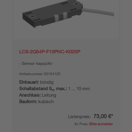
LCS-2Q54P-F10PNC-K020P
Sensor kapazitiv
Artikelnummer:
50154120
Einbauart:
bündig
Schaltabstand S
, max.:
1 ... 10 mm
n
Anschluss:
Leitung
Bauform:
kubisch
73,00 €*
Listenpreis:
Ihr Preis:
Bitte anmelden