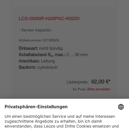
LCS-2M30P-N30PNC-K020V
Sensor kapazitiv
Artikelnummer:
50136626
Einbauart:
nicht bündig
Schaltabstand S
, max.:
2 ... 30 mm
n
Anschluss:
Leitung
Bauform:
zylindrisch
62,00 €*
Listenpreis:
Ihr Preis:
Bitte anmelden
Lieferzeit ca. 25 Werktage
Vergleichen
In den
Angebot
Warenkorb
anfordern