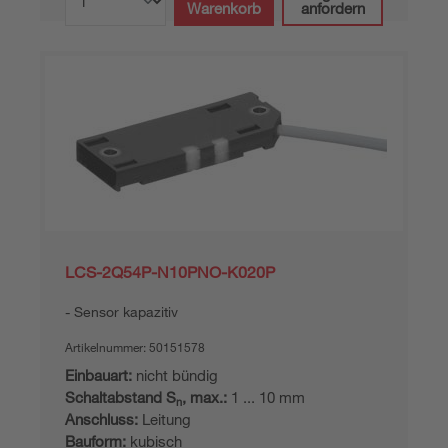
Warenkorb
anfordern
LCS-2Q54P-N10PNO-K020P
Sensor kapazitiv
Artikelnummer:
50151578
Einbauart:
nicht bündig
Schaltabstand S
, max.:
1 ... 10 mm
n
Anschluss:
Leitung
Bauform:
kubisch