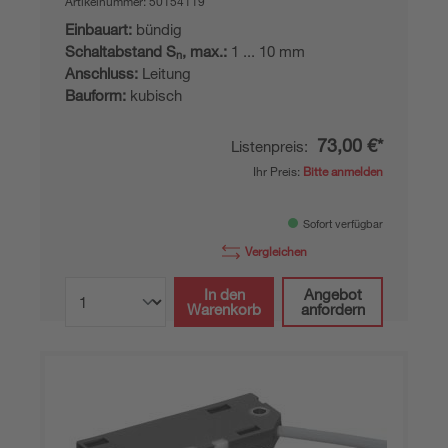
Artikelnummer:
50154119
Einbauart:
bündig
Schaltabstand S
, max.:
1 ... 10 mm
n
Anschluss:
Leitung
Bauform:
kubisch
73,00 €*
Listenpreis:
Ihr Preis:
Bitte anmelden
Sofort verfügbar
Vergleichen
In den
Angebot
Warenkorb
anfordern