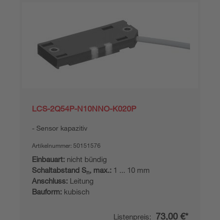
LCS-2Q54P-N10NNO-K020P
Sensor kapazitiv
Artikelnummer:
50151576
Einbauart:
nicht bündig
Schaltabstand S
, max.:
1 ... 10 mm
n
Anschluss:
Leitung
Bauform:
kubisch
73,00 €*
Listenpreis: