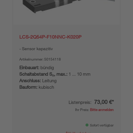
LCS-2Q54P-F10NNC-K020P
Sensor kapazitiv
Artikelnummer:
50154118
Einbauart:
bündig
Schaltabstand S
, max.:
1 ... 10 mm
n
Anschluss:
Leitung
Bauform:
kubisch
73,00 €*
Listenpreis:
Ihr Preis:
Bitte anmelden
Sofort verfügbar