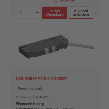
Vergleichen
In den
Angebot
Warenkorb
anfordern
LCS-2Q54P-F10NNO-K020P
Sensor kapazitiv
Artikelnummer:
50154117
Einbauart:
bündig
Schaltabstand S
, max.:
1 ... 10 mm