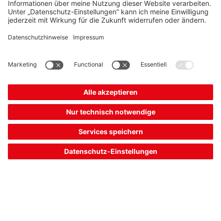
LCS-2M30P-N30PNO-K020V
Sensor kapazitiv
Artikelnummer:
50136625
Einbauart:
nicht bündig
Schaltabstand S
, max.:
2 ... 30 mm