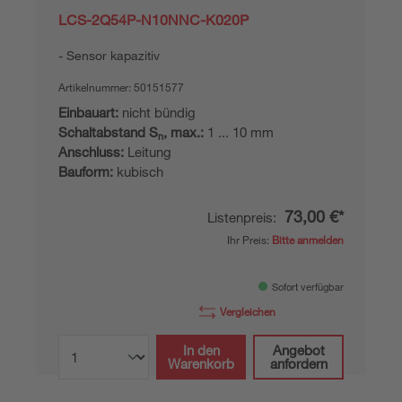
LCS-2Q54P-N10NNC-K020P
Sensor kapazitiv
Artikelnummer:
50151577
Einbauart:
nicht bündig
Schaltabstand S
, max.:
1 ... 10 mm
n
Anschluss:
Leitung
Bauform:
kubisch
73,00 €*
Listenpreis:
Ihr Preis:
Bitte anmelden
Sofort verfügbar
Vergleichen
In den
Angebot
Warenkorb
anfordern