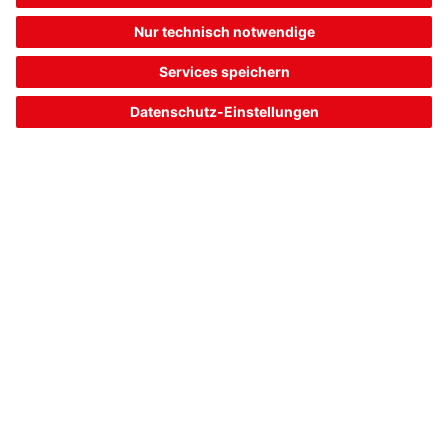
TL305-4MC-IOL-M12
Signalsäule
Artikelnummer:
50149099
Serie:
TL 305-IOL
Art der Signalgebung:
optisch
Kalottenmodule:
4 Stück vorkonfektioniert
Schnittstelle:
IO-Link
316,00 €*
Listenpreis:
Ihr Preis:
Bitte anmelden