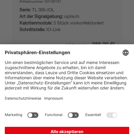
Artikelnummer:
50149101
Serie:
TL 305-IOL
Art der Signalgebung:
optisch
Kalottenmodule:
5 Stück vorkonfektioniert
Schnittstelle:
IO-Link
388,00 €*
Listenpreis:
Ihr Preis:
Bitte anmelden
Sofort verfügbar
Vergleichen
In den
Angebot
Warenkorb
anfordern