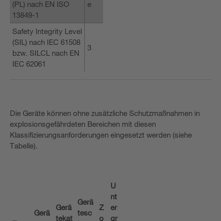
(PL) nach EN ISO
e
13849-1
Safety Integrity Level
(SIL) nach IEC 61508
3
bzw. SILCL nach EN
IEC 62061
Die Geräte können ohne zusätzliche Schutzmaßnahmen in
explosionsgefährdeten Bereichen mit diesen
Klassifizierungsanforderungen eingesetzt werden (siehe
Tabelle).
U
nt
Gerä
Gerä
Z
er
Gerä
tesc
tekat
o
gr