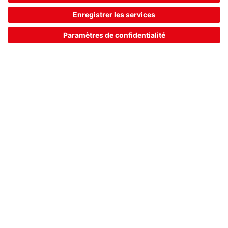
Fonctions:
Affichage d'alignement, Sortie de
diagnostic
Connexion:
Connecteur rond, M12
203,00 €*
Prix catalogue:
Votre prix:
Se connecter
Disponible immédiatement
Comparer
Ajouter au
Demander
panier
une offre