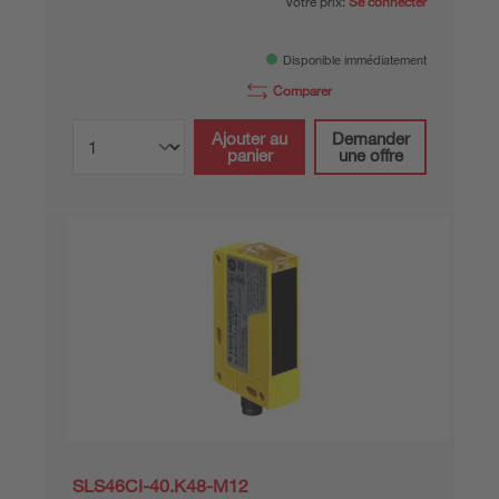
Votre prix:
Se connecter
Disponible immédiatement
Comparer
Ajouter au
Demander
panier
une offre
SLS46CI-40.K48-M12