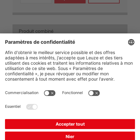
Produit combiné
SLE46CI-70.K4/4P-M12
Récepteur de barrage immatériel monofaisceau
de sécurité
Numéro d’article :
50126334