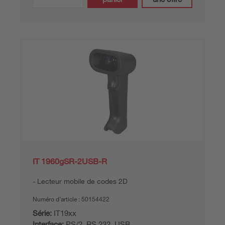
IT 1960gSR-2USB-R
Lecteur mobile de codes 2D
Numéro d’article :
50154422
Série:
IT19xx
Interface:
PS/2, RS 232, USB