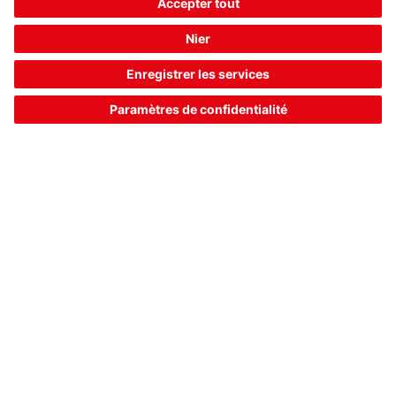
Ajouter au
Demander
panier
une offre
IT 1472g-2D-2 USB-KIT
Lecteur mobile de codes 2D radio