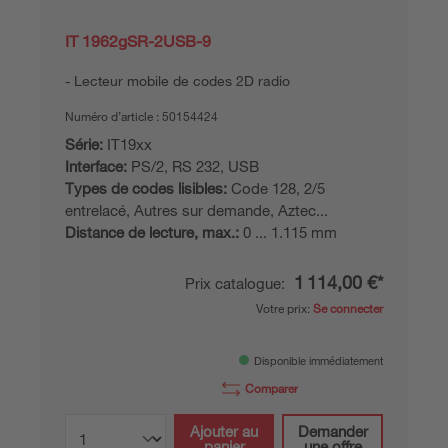
IT 1962gSR-2USB-9
Lecteur mobile de codes 2D radio
Numéro d’article :
50154424
Série:
IT19xx
Interface:
PS/2, RS 232, USB
Types de codes lisibles:
Code 128, 2/5
entrelacé, Autres sur demande, Aztec...
Distance de lecture, max.:
0 ... 1.115 mm
1 114,00 €*
Prix catalogue:
Votre prix:
Se connecter
Disponible immédiatement
Comparer
Ajouter au
Demander
panier
une offre