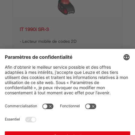
IT 1990i SR-3
Lecteur mobile de codes 2D
Numéro d’article :
50144927
Série:
IT19xx
Interface:
RS 232, USB, PS/2
Types de codes lisibles:
Micro PDF, 2/5
entrelacé, Autres sur demande, Azte...
Distance de lecture, max.:
0 ... 837 mm
675,00 €*
Prix catalogue:
Votre prix:
Se connecter
Délais de livraison d'env. 25 jours ouvrables
Comparer