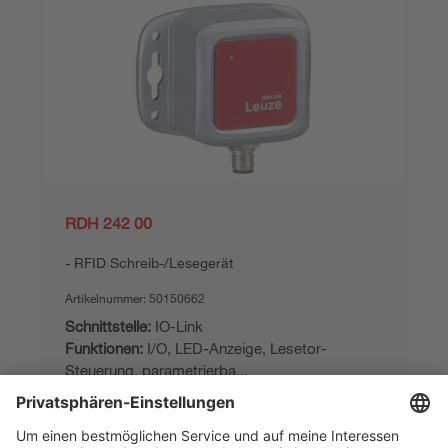
RDH 242 00
RFID Schreib-/Lesegerät
Artikelnummer:
50150662
Schnittstelle:
IO-Link
Funktionen:
I/O, LED-Anzeige, Lesetor-
Steuerung, parametrierba...
593,00 CHF*
Listenpreis:
Ihr Preis:
Bitte anmelden