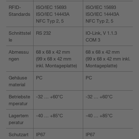
RFID-
ISO/IEC 15693
ISO/IEC 15693
Standards
ISO/IEC 14443A
ISO/IEC 14443A
NFC Typ 2, 5
NFC Typ 2, 5
Schnittstel
RS 232
IO-Link, V 1.1.3
le
COM 3
Abmessu
68 x 68 x 42 mm
68 x 68 x 42 mm
ngen
(99 x 68 x 42 mm
(99 x 68 x 42 mm inkl.
inkl. Montageplatte)
Montageplatte)
Gehäuse
PC
PC
material
Betriebste
-32 … +60°C
-32 … +60°C
mperatur
Lagertem
-40 … +85°C
-40 … +85°C
peratur
Schutzart
IP67
IP67