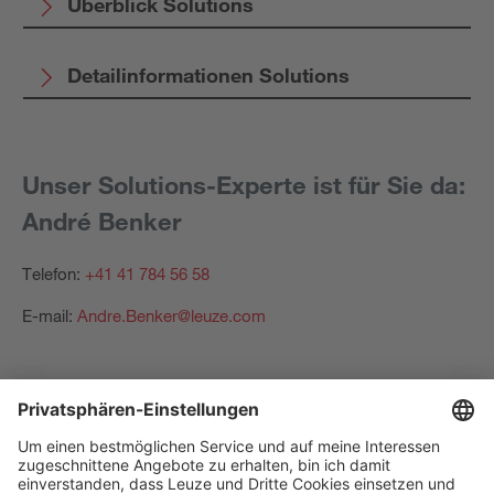
Überblick Solutions
Detailinformationen Solutions
Unser Solutions-Experte ist für Sie da:
André Benker
Telefon:
+41 41 784 56 58
E-mail:
Andre.Benker@leuze.com
The Sensor People