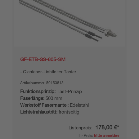
GF-ETB-SS-605-SM
Glasfaser-Lichtleiter Taster
Artikelnummer:
50153813
Funktionsprinzip:
Tast-Prinzip
Faserlänge:
500 mm
Werkstoff Fasermantel:
Edelstahl
Lichtstrahlaustritt:
frontseitig
178,00 €*
Listenpreis:
Ihr Preis:
Bitte anmelden