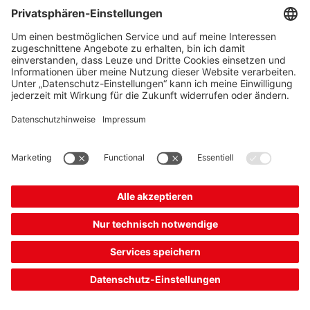
LV463.7/4T-M8
Lichtleiter Verstärker
Artikelnummer:
50118405
254,00 €*
Listenpreis:
Ihr Preis:
Bitte anmelden
Sofort verfügbar
Vergleichen
In den
Angebot
Warenkorb
anfordern
Weitere einblenden
(1)