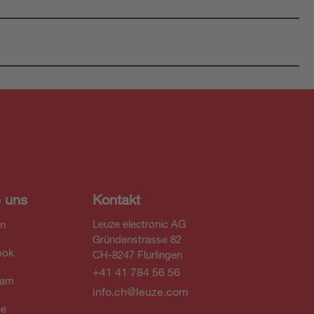
e uns
Kontakt
Leuze electronic AG
In
Gründenstrasse 82
ook
CH-8247 Flurlingen
+41 41 784 56 56
ram
info.ch@leuze.com
be