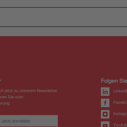
r
Folgen Si
ch jetzt zu unserem Newsletter
Linked
ieren Sie vom
Faceb
rung.
Instag
Jetzt anmelden
Youtu