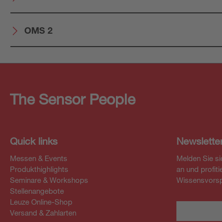
OMS 2
The Sensor People
Quick links
Newslette
Messen & Events
Melden Sie si
Produkthighlights
an und profit
Seminare & Workshops
Wissensvorsp
Stellenangebote
Leuze Online-Shop
Versand & Zahlarten