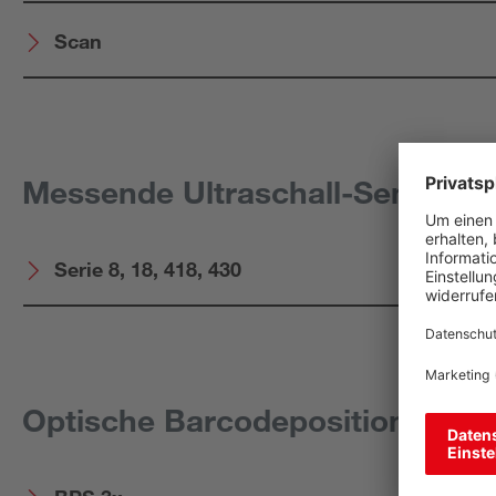
Scan
Messende Ultraschall-Sensoren
Serie 8, 18, 418, 430
Optische Barcodepositionierun