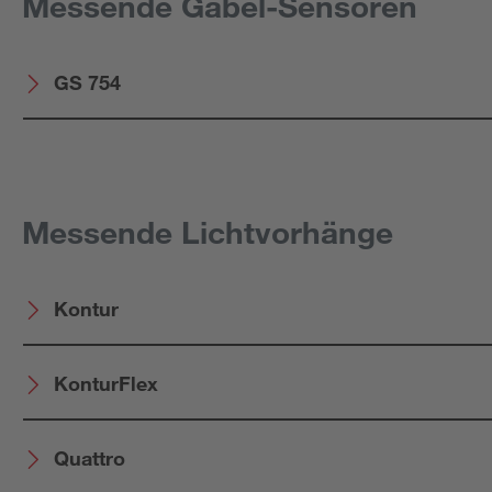
Messende Gabel-Sensoren
GS 754
Messende Lichtvorhänge
Kontur
KonturFlex
Quattro