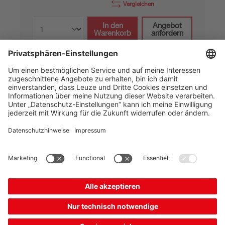
Vergleichen
In den
Angebot
Warenkorb
anfordern
K-YCN M12A-M12A-S-PUR
Verbindungsleitung