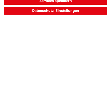
Artikelnummer:
50118185
Geeignet für:
Lichtvorhänge CML700i
Schnittstelle:
CANopen
Kodierung:
A-kodiert - A-kodiert - A-kodiert
117,00 CHF*
Listenpreis:
Ihr Preis:
Bitte anmelden
Sofort verfügbar
Vergleichen
In den
Angebot
Warenkorb
anfordern
1
2
Artikeldaten vom: 04.08.26