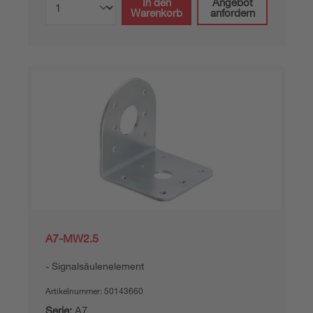
In den
Angebot
Warenkorb
anfordern
A7-MW2.5
Signalsäulenelement
Artikelnummer:
50143660
Serie:
A7