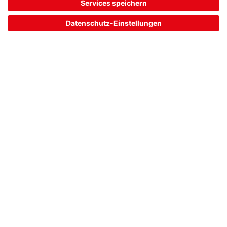
E4-MP1-400
Signalsäulenelement
Artikelnummer:
50130460
Serie:
E4
Ausführung:
Fußmontage
Durchmesser:
40 mm
Modulaufnahme:
einseitig
67,00 CHF*
Listenpreis:
Ihr Preis:
Bitte anmelden
Sofort verfügbar
Vergleichen