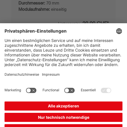
Durchmesser:
70 mm
Modulaufnahme:
einseitig
20,00 CHF*
Listenpreis:
Ihr Preis:
Bitte anmelden
Sofort verfügbar
Vergleichen
In den
Angebot
Warenkorb
anfordern