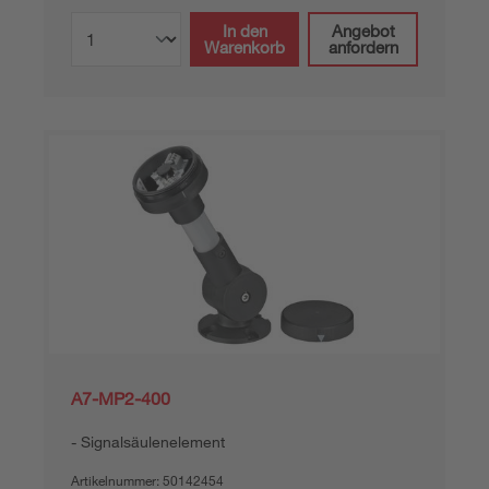
In den
Angebot
Warenkorb
anfordern
A7-MP2-400
Signalsäulenelement
Artikelnummer:
50142454