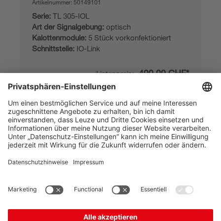
Artikelnummer:
50149101
Serie:
TL 305-IOL
Art der Signalgebung:
optisch
Kalottenmodule:
5 Stück vorkonfektioniert
Schnittstelle:
IO-Link
400,00 CHF*
Listenpreis:
Ihr Preis:
Bitte anmelden
Sofort verfügbar
Vergleichen
In den
Angebot
Warenkorb
anfordern