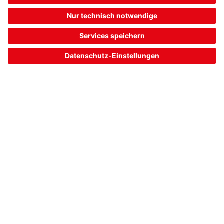
TL305-4MC-BZ-IOL-M12
Signalsäule
Artikelnummer:
50149100
Serie:
TL 305-IOL
Art der Signalgebung:
optisch und akustisch
Kalottenmodule:
4 Stück vorkonfektioniert
Schnittstelle:
IO-Link
349,00 CHF*
Listenpreis:
Ihr Preis:
Bitte anmelden