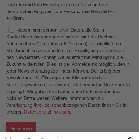
nachstehend Ihre Einwilligung in die Nutzung Ihrer
persönlichen Angaben zum Versand des Newsletters
erklären.
Neben Ihren persönlichen Daten, die Sie im
Kontaktformular angegeben haben, wird die Rechner-
Adresse Ihres Computers (IP-Adresse) protokolliert, um
Missbrauch auszuschließen. Ihre Einwilligung zum Versand
des Newsletters können Sie jederzeit mit Wirkung für die
Zukunft widerrufen. Dies ist per Abmeldelink möglich, den in
jeder Newsletterausgabe finden können. Der Erfolg des
Newsletters z.B. Öffnungs- und Klickrate wird zu
Marketingzwecken ausgewertet, dabei werden Nutzerprofile
angelegt. Wir geben Ihre Daten ohne Ihr Einverständnis
nicht an Dritte weiter. Weitere Informationen zur
Verarbeitung Ihrer personenbezogenen Daten finden Sie in
unseren
Datenschutzhinweisen
.