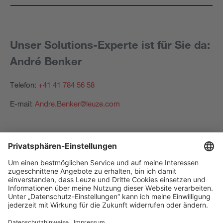
Unser Solutions-Experte ist für Sie da:
André Benker
Telefon:
+41 41 784 56 58
E-mail:
Andre.Benker@leuze.com
The Sensor People
Quick links