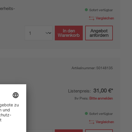
l
erheits-
Sofort verfügbar
Vergleichen
In den
Angebot
Warenkorb
anfordern
Artikelnummer:
50148135
31,00 €*
Listenpreis:
:
Ihr Preis:
Bitte anmelden
l
ektoren,
Sofort verfügbar
Vergleichen