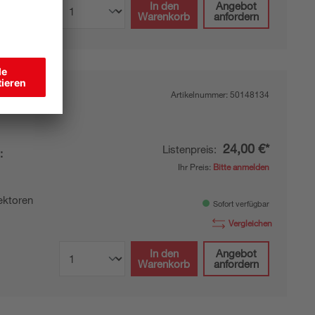
In den
Angebot
Warenkorb
anfordern
Artikelnummer:
50148134
24,00 €*
Listenpreis:
:
Ihr Preis:
Bitte anmelden
l
ektoren
Sofort verfügbar
Vergleichen
In den
Angebot
Warenkorb
anfordern