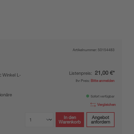
Artikelnummer:
50154483
21,00 €*
Listenpreis:
:
Winkel L-
Ihr Preis:
Bitte anmelden
l
ionäre
Sofort verfügbar
Vergleichen
In den
Angebot
Warenkorb
anfordern