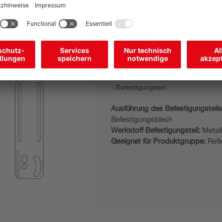
BT 346M.5-180
Befestigungsteil
Ausführung des Befestigungsteils
Befestigungsblech
Werkstoff Befestigungsteil:
Metal
Geeignet für Produktgruppe:
Refl