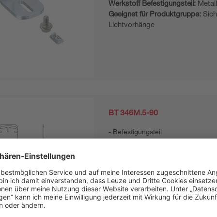
Werkstoff Befestigungsteil:
Metal
Geeignet für Produktgruppe:
Sich
Lichtvorhänge
BT 346M.5-90
Befestigungsteil
Ausführung des Befestigungsteils
Winkelmontage
Werkstoff Befestigungsteil:
Metal
Geeignet für Produktgruppe:
Refl
Schaltende Sensoren, kubisch