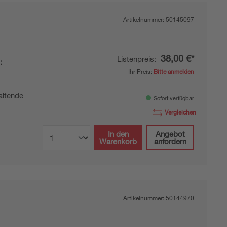
Artikelnummer:
50145097
38,00 €*
Listenpreis:
:
Ihr Preis:
Bitte anmelden
l
ltende
Sofort verfügbar
Vergleichen
In den
Angebot
Warenkorb
anfordern
Artikelnummer:
50144970