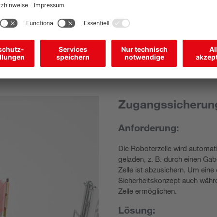
Zugangssicherung
Anforderung:
Die Roboterzelle wird automat
geladen, z. B. durch einen Gabe
Zelle ist abzusichern. Um eine
Sicherheitskonzept auch währ
Zelle ermöglichen.
Lösung: