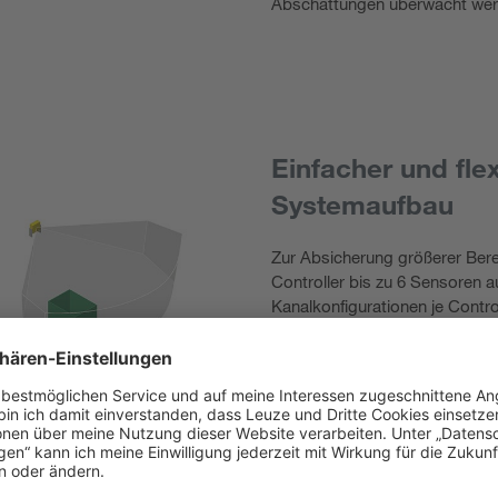
Abschattungen überwacht wer
Einfacher und flex
Systemaufbau
Zur Absicherung größerer Bere
Controller bis zu 6 Sensoren au
Kanalkonfigurationen je Contro
Sensoren in einer Anwendung 
Systemparameter lassen sich 
Konfigurationssoftware LBK De
Anwendung anpassen.
Für die Integration in sicher
Controller mit PROFIsafe- und
detaillierte Statusinformation