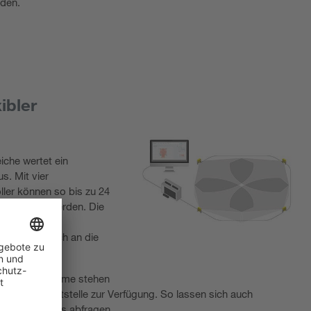
den.
ibler
iche wertet ein
s. Mit vier
ller können so bis zu 24
eingesetzt werden. Die
mit der
signer einfach an die
e Feldbus-Systeme stehen
 FSoE-Schnittstelle zur Verfügung. So lassen sich auch
en des Systems abfragen.