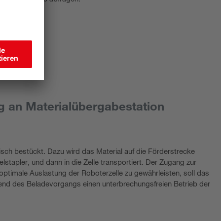
 an Materialübergabestation
isch bestückt. Dazu wird das Material auf die Förderstrecke
lstapler, und dann in die Zelle transportiert. Der Zugang zur
 optimale Auslastung der Roboterzelle zu gewährleisten, soll das
end des Beladevorgangs einen unterbrechungsfreien Betrieb der