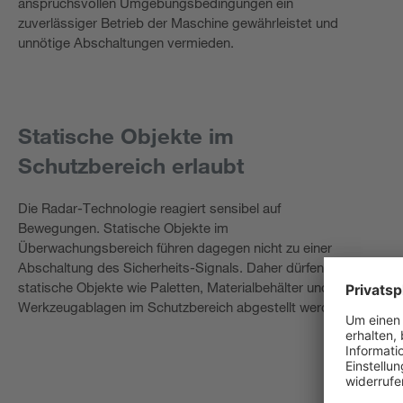
anspruchsvollen Umgebungsbedingungen ein
zuverlässiger Betrieb der Maschine gewährleistet und
unnötige Abschaltungen vermieden.
Statische Objekte im
Schutzbereich erlaubt
Die Radar-Technologie reagiert sensibel auf
Bewegungen. Statische Objekte im
Überwachungsbereich führen dagegen nicht zu einer
Abschaltung des Sicherheits-Signals. Daher dürfen
statische Objekte wie Paletten, Materialbehälter und
Werkzeugablagen im Schutzbereich abgestellt werden.