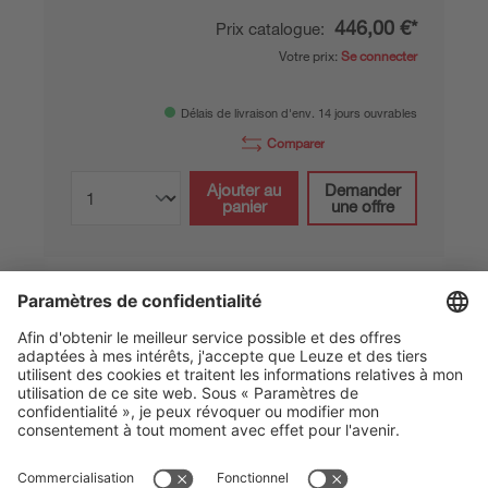
446,00 €*
Prix catalogue:
Votre prix:
Se connecter
Délais de livraison d'env. 14 jours ouvrables
Comparer
Ajouter au
Demander
panier
une offre