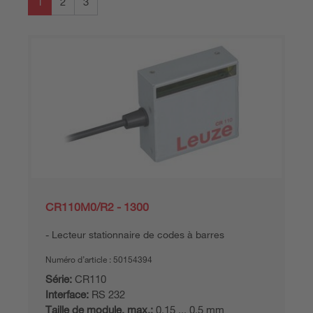
1
2
3
CR110M0/R2 - 1300
Lecteur stationnaire de codes à barres
Numéro d’article :
50154394
Série:
CR110
Interface:
RS 232
Taille de module, max.:
0,15 ... 0,5 mm