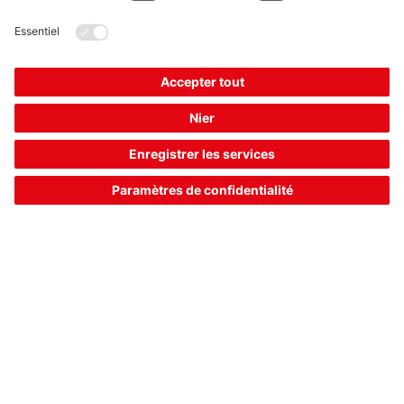
BCL 92 SM 802
Lecteur stationnaire de codes à barres
Numéro d’article :
50143266
Série:
BCL 92
Interface:
RS 232
Taille de module, max.:
0,165 ... 0,5 mm
Fonctions:
Mode d'alignement, Affichage à
LED, AutoConfig, Co...
1 760,00 €*
Prix catalogue:
Votre prix:
Se connecter
Disponible immédiatement
Comparer