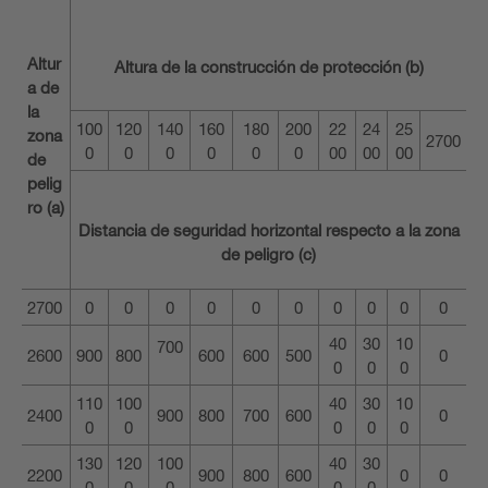
Altur
Altura de la construcción de protección (b)
a de
la
100
120
140
160
180
200
22
24
25
zona
2700
0
0
0
0
0
0
00
00
00
de
pelig
ro (a)
Distancia de seguridad horizontal respecto a la zona
de peligro (c)
2700
0
0
0
0
0
0
0
0
0
0
40
30
10
700
2600
900
800
600
600
500
0
0
0
0
110
100
40
30
10
2400
900
800
700
600
0
0
0
0
0
0
130
120
100
40
30
2200
900
800
600
0
0
0
0
0
0
0