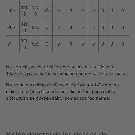
140
120
400
400
0
0
0
0
0
0
0
0
0
120
200
900
0
0
0
0
0
0
0
0
0
110
0
500
0
0
0
0
0
0
0
0
0
No se incluyen los obstáculos con una altura inferior a
1000 mm, pues no limitan satisfactoriamente el movimiento.
No se deben utilizar obstáculos inferiores a 1400 mm sin
aplicar medidas de seguridad adicionales, pues dichos
obstáculos se pueden saltar demasiado fácilmente.
Visión general de los riesgos de