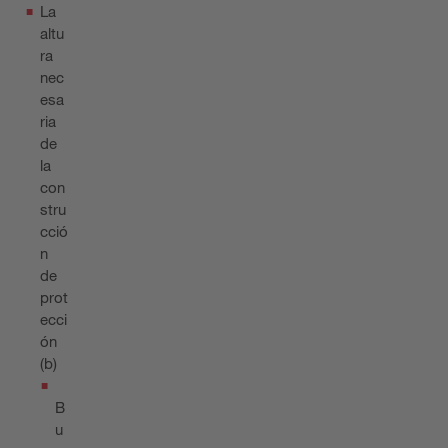
La
altu
ra
nec
esa
ria
de
la
con
stru
cció
n
de
prot
ecci
ón
(b)
B
u