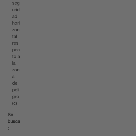
seg
urid
ad
hori
zon
tal
res
pec
to a
la
zon
a
de
peli
gro
(c)
Se
busca
: