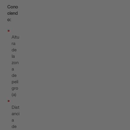
Cono
ciend
o:
Altu
ra
de
la
zon
a
de
peli
gro
(a)
Dist
anci
a
de