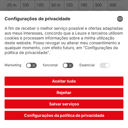
25 m
100
120
50 m
120
180
300
500
m
mm
mm
m
mm
mm
mm
mm
Si no es posible respetar estas distancias por motivos
estructurales, deben adoptarse medidas técnicas
adicionales, como resguardos o equipos de protección no
separadores, para evitar el acceso o la entrada, o para la
desconexión a tiempo de movimientos peligrosos. Estas
medidas solo cumplirán su función de protección si se
montan a una distancia mínima del punto peligroso a
proteger.
Si se usan resguardos según EN ISO 13857, para determinar
el valor fijo para la distancia de seguridad se deben tener en
cuenta los siguientes aspectos:
Tamaños de aberturas y profundidades de penetración –
distancia de seguridad en función de la parte del cuerpo a
partir de una tabla
Intromisión por arriba – Altura del equipo de protección