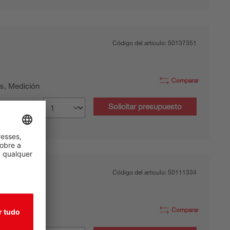
Código del articulo:
50137351
Comparar
s, Medición
Solicitar presupuesto
Código del articulo:
50111334
Comparar
s, Medición