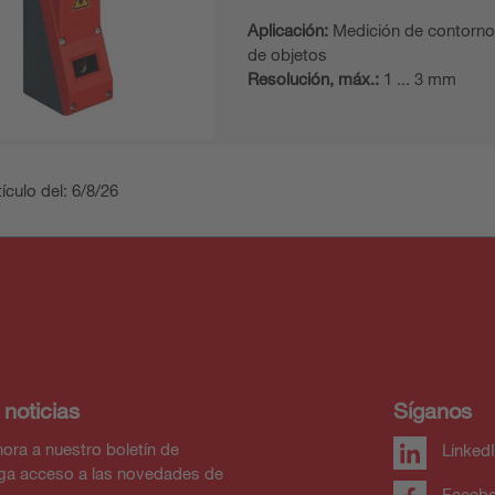
Aplicación:
Medición de contorno
de objetos
Resolución, máx.:
1 ... 3 mm
ículo del: 6/8/26
 noticias
Síganos
ora a nuestro boletín de
Linked
nga acceso a las novedades de
Faceb