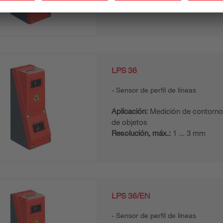
Resolución, máx.:
0,1 ... 0,9 mm
LPS 36
Sensor de perfil de líneas
Aplicación:
Medición de contorno
de objetos
Resolución, máx.:
1 ... 3 mm
LPS 36/EN
Sensor de perfil de líneas