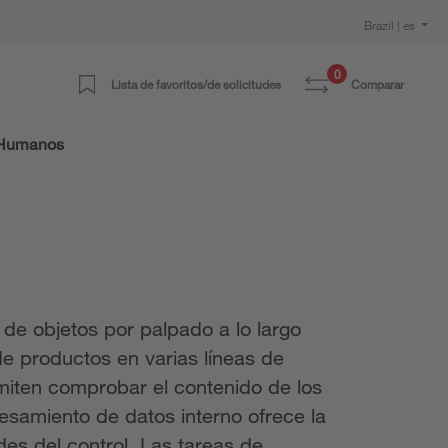
Brazil | es
0
Lista de favoritos/de solicitudes
Comparar
 Humanos
de objetos por palpado a lo largo
 de productos en varias líneas de
miten comprobar el contenido de los
cesamiento de datos interno ofrece la
des del control. Las tareas de