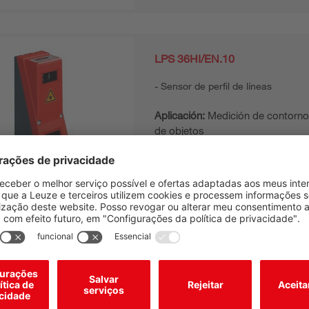
LPS 36HI/EN.10
Sensor de perfil de líneas
Aplicación:
Medición de contorno
de objetos
Resolución, máx.:
0,1 ... 0,9 mm
LPS 36HI/EN
Sensor de perfil de líneas
Aplicación:
Medición de contorno
de objetos