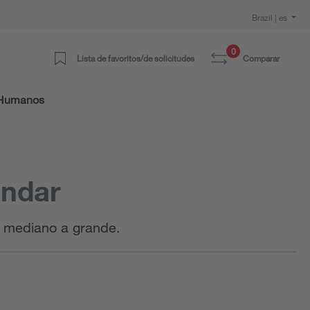
Brazil | es
0
Lista de favoritos/de solicitudes
Comparar
 Humanos
ándar
e mediano a grande.