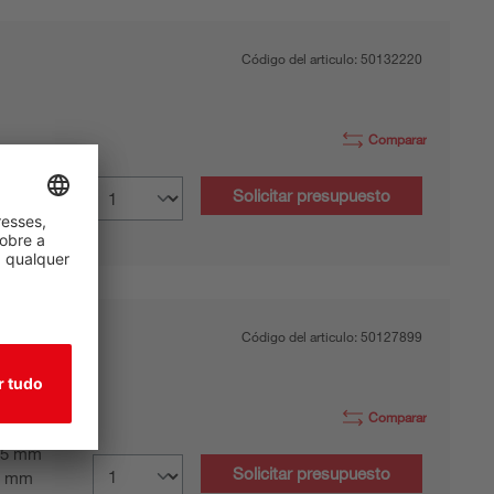
Código del articulo:
50132220
Comparar
4 mm
Solicitar presupuesto
 mm
Código del articulo:
50127899
Comparar
5 mm
Solicitar presupuesto
0 mm