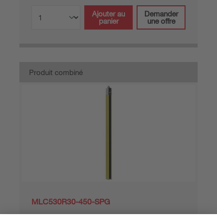
Ajouter au
Demander
panier
une offre
Produit combiné
MLC530R30-450-SPG