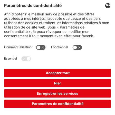
Récepteur de barrière immatérielle de sécurité
Numéro d’article :
68009304
Résolution:
30 mm
Hauteur du champ de protection:
450 mm
Modèle:
Smart Process Gating
2 211,00 €*
Prix catalogue:
Votre prix:
Se connecter
Délais de livraison d'env. 7 jours ouvrables
Comparer
Ajouter au
Demander
panier
une offre