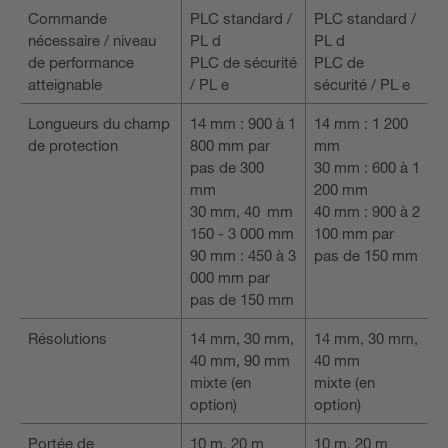
Commande
PLC standard /
PLC standard /
nécessaire / niveau
PL d
PL d
de performance
PLC de sécurité
PLC de
atteignable
/ PL e
sécurité / PL e
Longueurs du champ
14 mm : 900 à 1
14 mm : 1 200
de protection
800 mm par
mm
pas de 300
30 mm : 600 à 1
mm
200 mm
30 mm, 40 mm
40 mm : 900 à 2
150 - 3 000 mm
100 mm par
90 mm : 450 à 3
pas de 150 mm
000 mm par
pas de 150 mm
Résolutions
14 mm, 30 mm,
14 mm, 30 mm,
40 mm, 90 mm
40 mm
mixte (en
mixte (en
option)
option)
Portée de
10 m, 20 m
10 m, 20 m