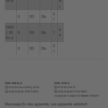
Ex d
H
2
2
II
2D
Db
1
ODS
II
L 30
II
2G
Gb
1
A
Ex d
2
II
2D
Db
1
Marquage Ex des appareils. Les appareils satisfont