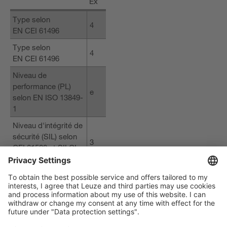
Ex
Type selon
4
EN CEI 61496
Type selon
4
EN CEI 61496
Niveau de
performance (PL)
e
selon EN ISO 13849-
1
Niveau d'intégrité de
sécurité (SIL) selon
3
CEI 61508 et SILCL
selon EN CEI 62061
Les appareils peuvent être utilisés dans des zones à risque
explosif sans mesures de protection supplémentaires quand