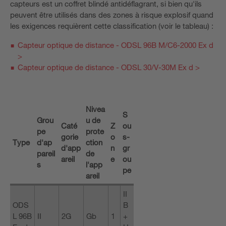
capteurs est un coffret blindé antidéflagrant, si bien qu'ils
peuvent être utilisés dans des zones à risque explosif quand
les exigences requièrent cette classification (voir le tableau) :
Capteur optique de distance - ODSL 96B M/C6-2000 Ex d
>
Capteur optique de distance - ODSL 30/V-30M Ex d >
Nivea
S
Grou
u de
Caté
Z
ou
pe
prote
gorie
o
s-
Type
d'ap
ction
d'app
n
gr
pareil
de
areil
e
ou
s
l'app
pe
areil
II
ODS
B
L 96B
II
2G
Gb
1
+