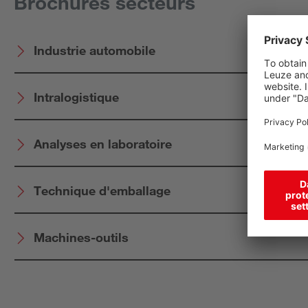
Brochures secteurs
Industrie automobile
Intralogistique
Analyses en laboratoire
Technique d'emballage
Machines-outils