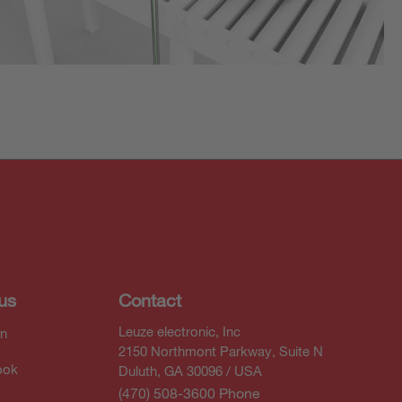
us
Contact
Leuze electronic, Inc
In
2150 Northmont Parkway, Suite N
ook
Duluth, GA 30096 / USA
(470) 508-3600 Phone