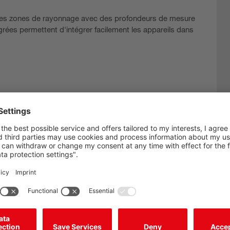
andes zones de rayonnage avec des profondeurs de mesure
grées permettent d'intégrer facilement les appareils dans