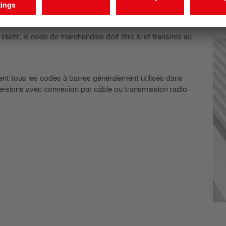
ient, le code de marchandise doit être lu et transmis au
sent tous les codes à barres généralement utilisés dans
s versions avec connexion par câble ou transmission radio