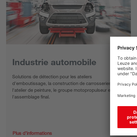
Industrie automobile
Solutions de détection pour les ateliers
d'emboutissage, la construction de carrosseries,
l'atelier de peinture, le groupe motopropulseur et
l'assemblage final.
Plus d’informations