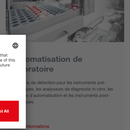
Automatisation de
laboratoire
Solutions de détection pour les instruments pré-
analytiques, les analyseurs de diagnostic in vitro, les
modules d'automatisation et les instruments post-
analytiques.
Plus d’informations