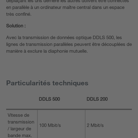
déplaçant les uns derrière les autres doivent être connectés
en parallèle à un ordinateur maître central dans un espace
très confiné.
Solution
:
Avec la transmission de données optique DDLS 500, les
lignes de transmission parallèles peuvent être découplées de
manière à exclure la diaphonie mutuelle.
Particularités techniques
DDLS 500
DDLS 200
Vitesse de
transmission
100 Mbit/s
2 Mbit/s
/ largeur de
bande max.