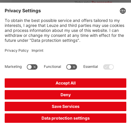
Votre prix:
Se connecter
Délais de livraison d'env. 10 jours ouvrables
Comparer
Ajouter au
Demander
panier
une offre
Produit combiné