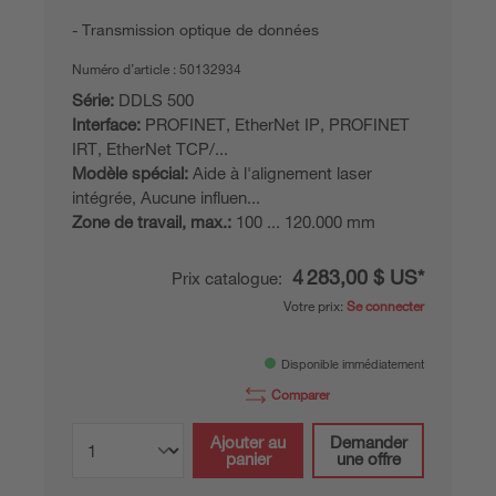
Transmission optique de données
Numéro d’article :
50132934
Série:
DDLS 500
Interface:
PROFINET, EtherNet IP, PROFINET
IRT, EtherNet TCP/...
Modèle spécial:
Aide à l'alignement laser
intégrée, Aucune influen...
Zone de travail, max.:
100 ... 120.000 mm
4 283,00 $ US*
Prix catalogue:
Votre prix:
Se connecter
Disponible immédiatement
Comparer
Ajouter au
Demander
panier
une offre