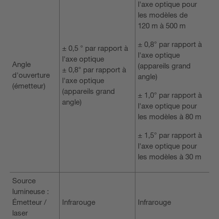
l'axe optique pour
les modèles de
120 m à 500 m
± 0,8° par rapport à
± 0,5 ° par rapport à
l'axe optique
l'axe optique
Angle
(appareils grand
± 0,8° par rapport à
d'ouverture
angle)
l'axe optique
(émetteur)
(appareils grand
± 1,0° par rapport à
angle)
l'axe optique pour
les modèles à 80 m
± 1,5° par rapport à
l'axe optique pour
les modèles à 30 m
Source
lumineuse :
Émetteur /
Infrarouge
Infrarouge
laser