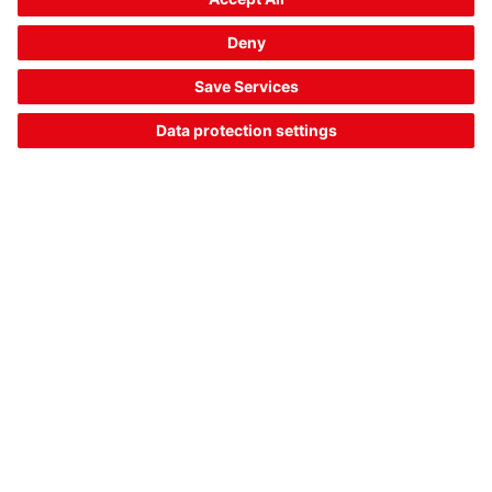
Numéro d’article :
50148132
Type de fixation, côtéappareil:
Tête sphérique
Type de fixation, côtéinstallation:
À visser
Matériau de la pièce de fixation:
Aluminium
369,00 $ US*
Prix catalogue:
Votre prix:
Se connecter
Délais de livraison d'env. 10 jours ouvrables
Comparer
Ajouter au
Demander
panier
une offre