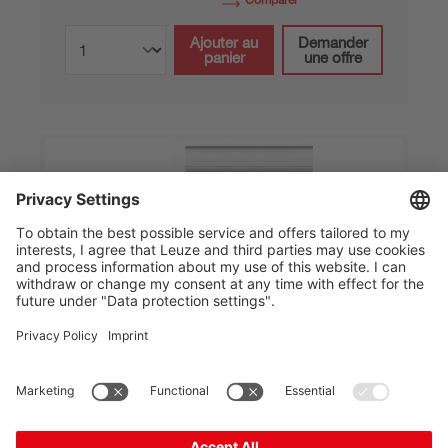
Ajouter au
Demander
panier
une offre
BTK IL SP 021
Pièce de fixation