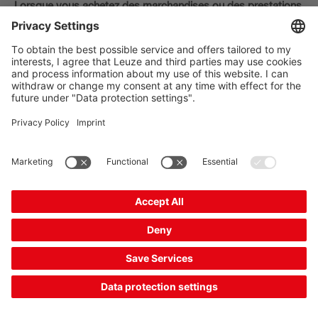
Lorsque vous achetez des marchandises ou des prestations
de service en renseignant votre adresse électronique, nous
pouvons l'utiliser par la suite pour l'envoi d'une lettre
d'information. Dans un tel cas, la lettre d'information servira
uniquement à faire une publicité ciblée pour nos
marchandises et prestations de service similaires. La base
juridique qui réglemente l'envoi de la lettre d'information suite
à la vente de marchandises ou de prestations de service est
défini dans l'article 7, alinéa 3 LCD (loi allemande sur la
répression de la concurrence déloyale).
Vous pouvez vous opposer à tout moment à l’envoi de la
lettre d’information sur la base d’une relation client existant,
sans que cela n’entraîne d’autres frais que ceux de transfert
selon les tarifs de base.
Il n'y a aucune communication de données à des tiers dans
le cadre du traitement des données pour l'envoi de lettres
d'information. Ces données seront exclusivement utilisées
pour l'envoi de la lettre d'information.