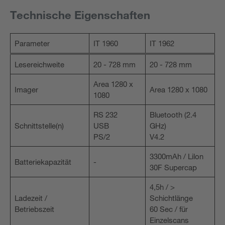
Technische Eigenschaften
Parameter
IT 1960
IT 1962
Lesereichweite
20 - 728 mm
20 - 728 mm
Area 1280 x
Imager
Area 1280 x 1080
1080
RS 232
Bluetooth (2.4
Schnittstelle(n)
USB
GHz)
PS/2
V4.2
3300mAh / Lilon
Batteriekapazität
-
30F Supercap
4,5h / >
Ladezeit /
Schichtlänge
Betriebszeit
60 Sec / für
Einzelscans