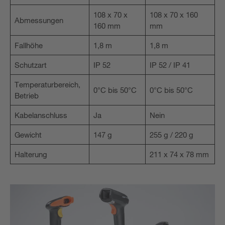
108 x 70 x
108 x 70 x 160
Abmessungen
160 mm
mm
Fallhöhe
1,8 m
1,8 m
Schutzart
IP 52
IP 52 / IP 41
Temperaturbereich,
0°C bis 50°C
0°C bis 50°C
Betrieb
Kabelanschluss
Ja
Nein
Gewicht
147 g
255 g / 220 g
Halterung
211 x 74 x 78 mm