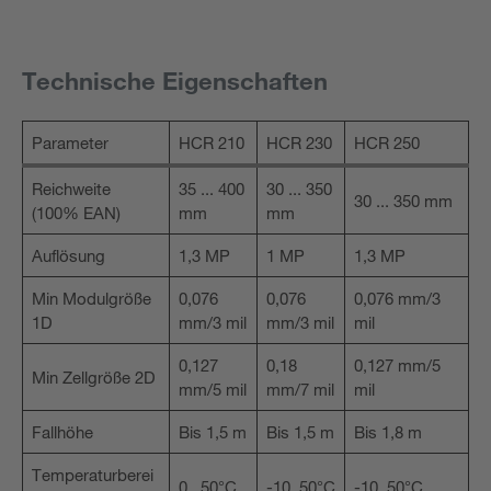
Technische Eigenschaften
Parameter
HCR 210
HCR 230
HCR 250
Reichweite
35 ... 400
30 ... 350
30 ... 350 mm
(100% EAN)
mm
mm
Auflösung
1,3 MP
1 MP
1,3 MP
Min Modulgröße
0,076
0,076
0,076 mm/3
1D
mm/3 mil
mm/3 mil
mil
0,127
0,18
0,127 mm/5
Min Zellgröße 2D
mm/5 mil
mm/7 mil
mil
Fallhöhe
Bis 1,5 m
Bis 1,5 m
Bis 1,8 m
Temperaturberei
0.. 50°C
-10..50°C
-10..50°C