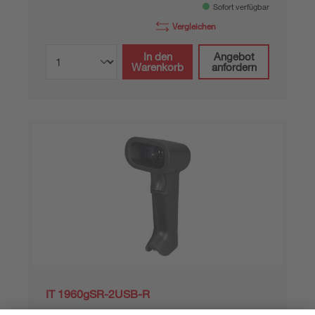
Sofort verfügbar
Vergleichen
In den
Angebot
Warenkorb
anfordern
IT 1960gSR-2USB-R