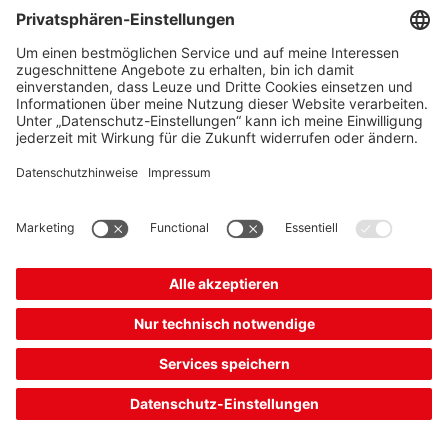
Mobiler 2D-Codeleser
Artikelnummer:
50154422
Serie:
IT19xx
Schnittstelle:
PS/2, RS 232, USB
Codearten lesbar:
GS1 Databar Stacked, 2/5
Interleaved, Aztec, Codab...
Lesedistanz, max.:
0 ... 1.115 mm
383,00 €*
Listenpreis:
Ihr Preis:
Bitte anmelden
Sofort verfügbar
Vergleichen
In den
Angebot
Warenkorb
anfordern