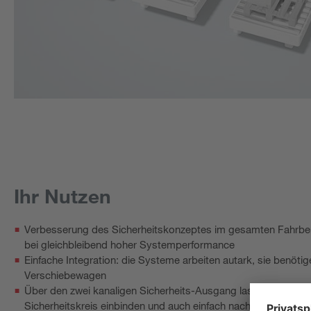
Ihr Nutzen
Verbesserung des Sicherheitskonzeptes im gesamten Fahrbe
bei gleichbleibend hoher Systemperformance
Einfache Integration: die Systeme arbeiten autark, sie benöti
Verschiebewagen
Über den zwei kanaligen Sicherheits-Ausgang lassen sich die
Sicherheitskreis einbinden und auch einfach nachrüsten