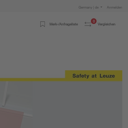
Germany | de
Anmelden
0
Merk-/Anfrageliste
Vergleichen