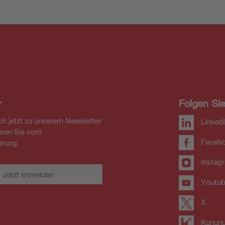
r
Folgen Si
ch jetzt zu unserem Newsletter
Linked
ieren Sie vom
Faceb
rung.
Instag
Jetzt anmelden
Youtu
X
Kunun