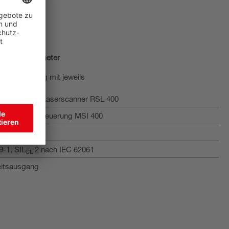
erheitsparameter
Fahrtrichtung mit jeweils
 Sicherheits-Laserscanner RSL 400
icherheits-Steuerung MSI 400
programm
9-1, SIL
2 nach IEC 62061
CL
eitsausgang