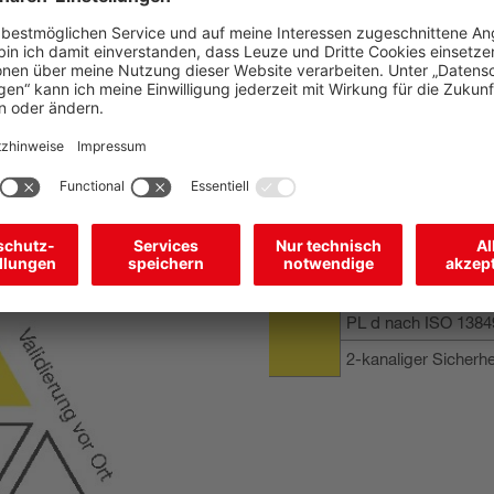
Systemkomponenten und Sich
Bereichs-Sicherungssystem je 
Sicherheits-Sensor:
Systemsteuerung: S
Leuze Sicherheits
PL d nach ISO 1384
2-kanaliger Sicherh