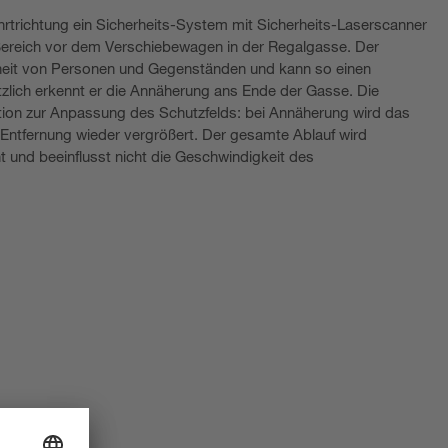
rtrichtung ein Sicherheits-System mit Sicherheits-Laserscanner
n Bereich vor dem Verschiebewagen in der Regalgasse. Der
eit von Personen und Gegenständen und kann so einen
tzlich erkennt er die Annäherung ans Ende der Gasse. Die
tion zur Anpassung des Schutzfelds: bei Annäherung wird das
i Entfernung wieder vergrößert. Der gesamte Ablauf wird
t und beeinflusst nicht die Geschwindigkeit des