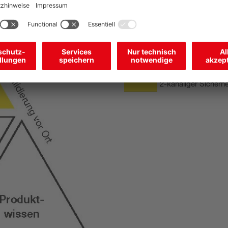
Systemsteuerung: 
Leuze Sicherheits
PL d nach EN ISO 1
2-kanaliger Sicherh