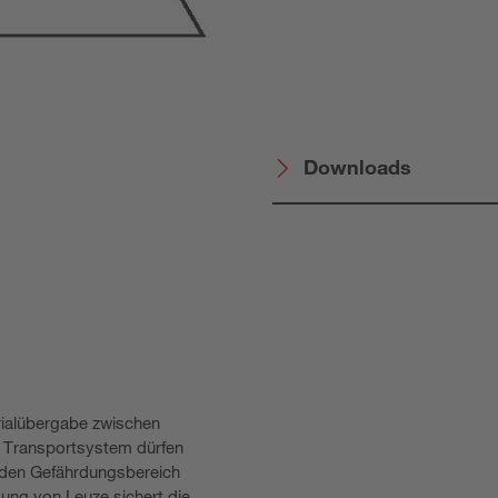
Downloads
rialübergabe zwischen
m Transportsystem dürfen
 den Gefährdungsbereich
sung von Leuze sichert die