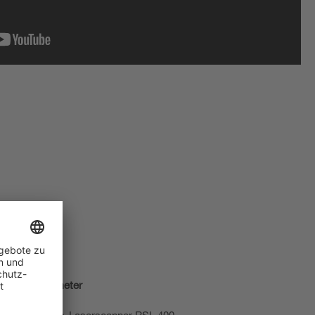
erheitsparameter
en: Sicherheits-Laserscanner RSL 400