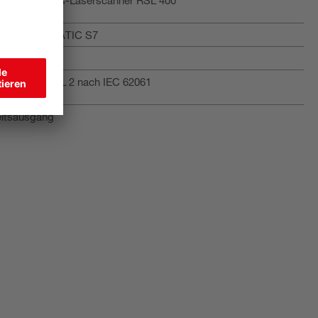
Siemens SIMATIC S7
programm
3849-1, SILCL 2 nach IEC 62061
eitsausgang