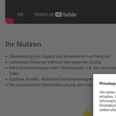
Ihr Nutzen
Überwachung von Zugang und Anwesenheit von Personen
Lückenlose Sicherheit während des gesamten Zyklus
Keine Einschränkungen beim Teiletransport, z.B. bei vorne ode
Teilen
Autarkes System, einfachste Sicherheitsintegration
Die vorentwickelte Sicherheits-Lösung wird individuell an I